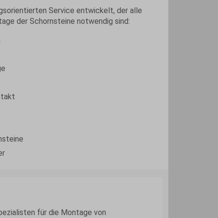
gsorientierten Service entwickelt, der alle
tage der Schornsteine notwendig sind:
n
ge
ntakt
nsteine
er
Spezialisten für die Montage von